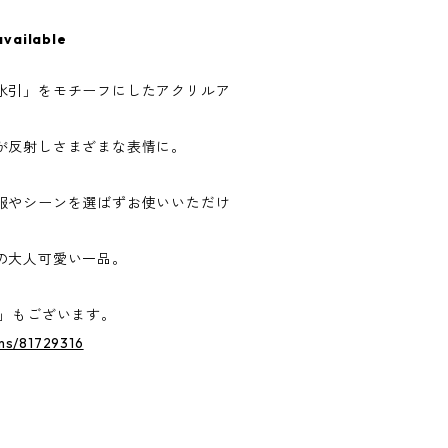
available
水引」をモチーフにしたアクリルア
が反射しさまざまな表情に。
服やシーンを選ばずお使いいただけ
の大人可愛い一品。
ン」もございます。
ems/81729316