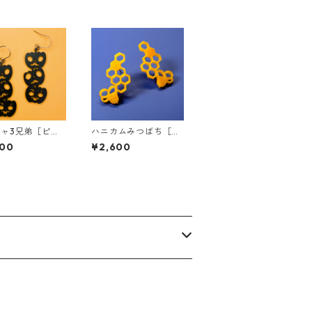
ャ3兄弟［ピア
ハニカムみつばち［ピ
ヤリング］
アス］
800
¥2,600