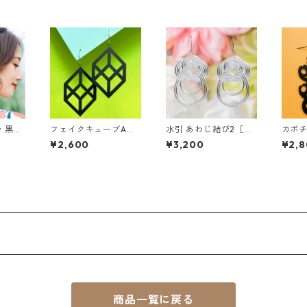
・黒
フェイクキューブA
水引 あわじ結び2［ピ
カボチ
［ピアス/イヤリン
アス/イヤリング］
ス/イ
¥2,600
¥3,200
¥2,
グ］
商品一覧に戻る