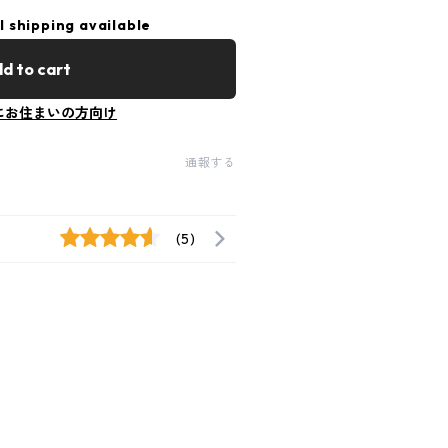
l shipping available
d to cart
にお住まいの方向け
通報する
(5)