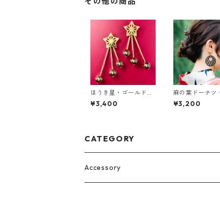
その他の商品
ほうき星・ゴールド
麻の葉ドーナツ
［ピアス/イヤリン
［ピアス］
¥3,400
¥3,200
グ］
CATEGORY
Accessory
Pierce