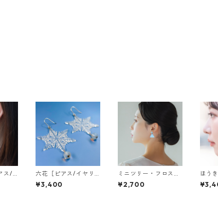
アス/
六花［ピアス/イヤリ
ミニツリー・フロスト
ほう
ング］
ブルー［ピアス］
［ピア
¥3,400
¥2,700
¥3,4
グ］