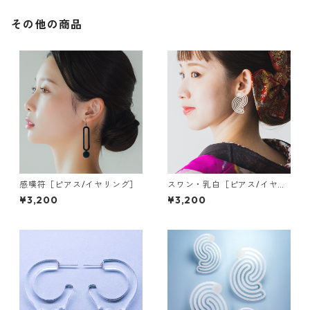
その他の商品
感嘆符［ピアス/イヤリング］
スワン・乳白［ピアス/イヤリ
ング］
¥3,200
¥3,200