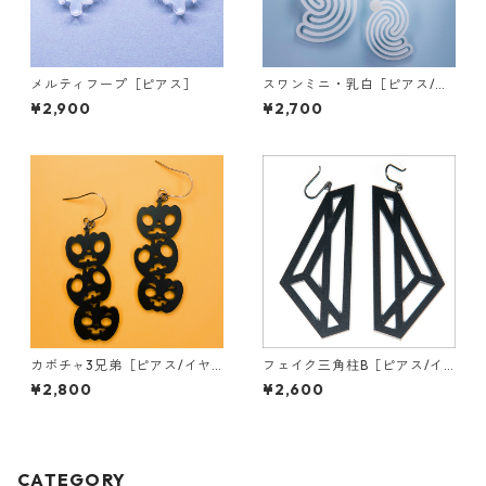
メルティフープ［ピアス］
スワンミニ・乳白［ピアス/イ
ヤリング］
¥2,900
¥2,700
カボチャ3兄弟［ピアス/イヤ
フェイク三角柱B［ピアス/イ
リング］
ヤリング］
¥2,800
¥2,600
CATEGORY