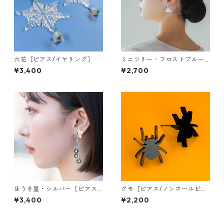
六花［ピアス/イヤリング］
ミニツリー・フロストブルー
［ピアス］
¥3,400
¥2,700
ほうき星・シルバー［ピアス/
クモ［ピアス/ノンホールピア
イヤリング］
ス］
¥3,400
¥2,200