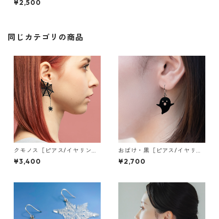
¥2,500
同じカテゴリの商品
クモノス［ピアス/イヤリン
おばけ・黒［ピアス/イヤリン
グ］
グ］
¥3,400
¥2,700