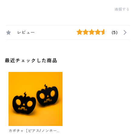
通報する
レビュー
(5)
最近チェックした商品
カボチャ［ピアス/ノンホール
ピアス］