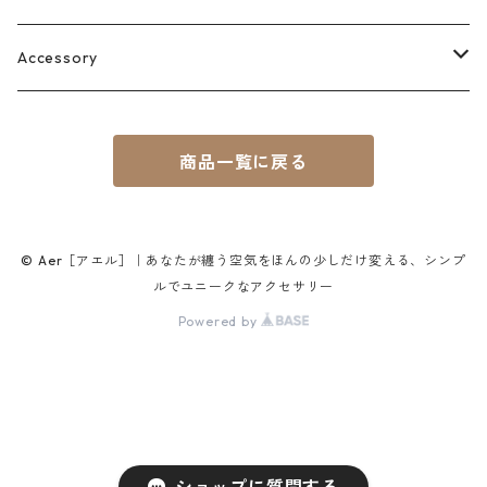
Accessory
Pierce
商品一覧に戻る
Earrings
Ear Cuff
© Aer［アエル］｜あなたが纏う空気をほんの少しだけ変える、シンプ
ルでユニークなアクセサリー
Non-hole Pierce
Powered by
Color別
Matte black
Season/Series