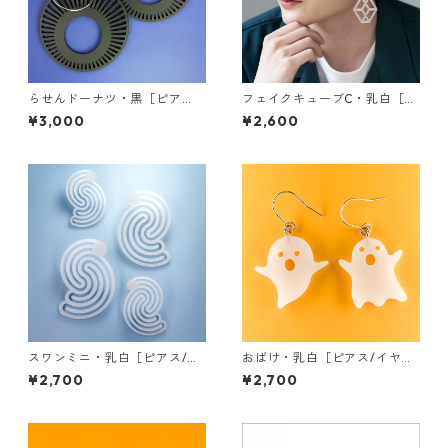
らせんドーナツ・黒［ピア
フェイクキューブC・乳白［ピ
ス］
アス/イヤリング］
¥3,000
¥2,600
スワンミニ・乳白［ピアス/イ
おばけ・乳白［ピアス/イヤリ
ヤリング］
ング］
¥2,700
¥2,700