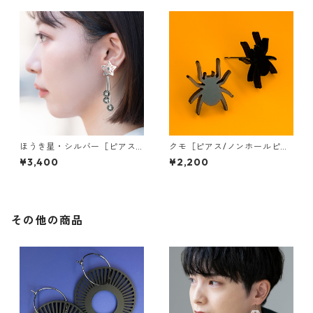
ほうき星・シルバー［ピアス/
クモ［ピアス/ノンホールピア
イヤリング］
ス］
¥3,400
¥2,200
その他の商品