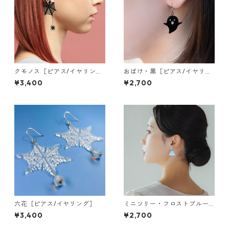
クモノス［ピアス/イヤリン
おばけ・黒［ピアス/イヤリン
グ］
グ］
¥3,400
¥2,700
六花［ピアス/イヤリング］
ミニツリー・フロストブルー
［ピアス］
¥3,400
¥2,700