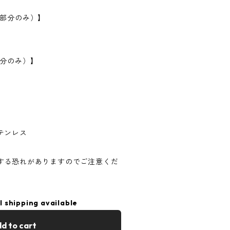
フ部分のみ）】
部分のみ）】
テンレス
する恐れがありますのでご注意くだ
l shipping available
d to cart