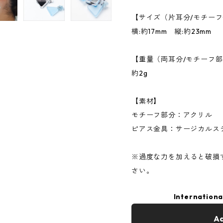
【サイズ（片耳分/モチー
横:約17mm 縦:約23mm
【重量（両耳分/モチーフ
約2g
【素材】
モチーフ部分：アクリル
ピアス金具：サージカルス
※過度な力を加えると破損
さい。
Internationa
Ad