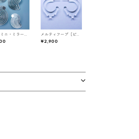
ンミニ・ミラー
メルティフープ［ピア
ス/イヤリン
ス］
00
¥2,900