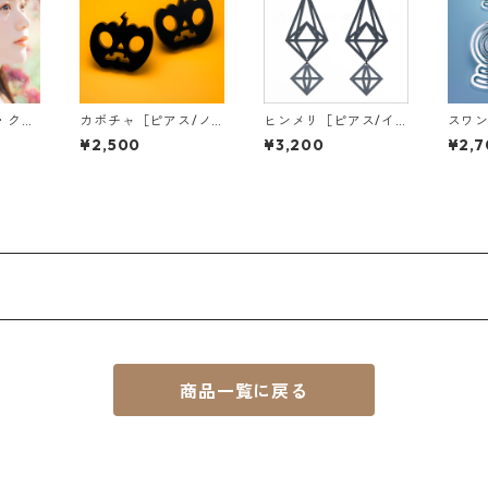
・クリ
カボチャ［ピアス/ノ
ヒンメリ［ピアス/イ
スワ
ヤーカ
ンホールピアス］
ヤリング］
［ピア
¥2,500
¥3,200
¥2,7
グ］
商品一覧に戻る