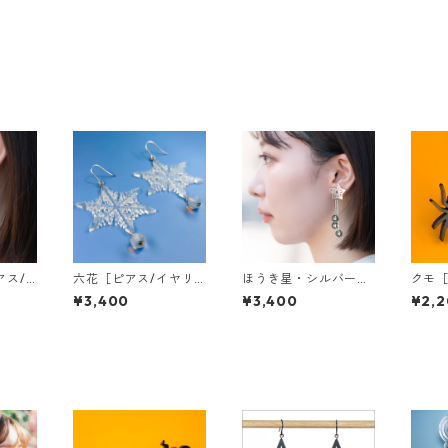
アス/
六花［ピアス/イヤリ
ほうき星・シルバー
クモ［
ング］
［ピアス/イヤリン
ール
¥3,400
¥3,400
¥2,
グ］