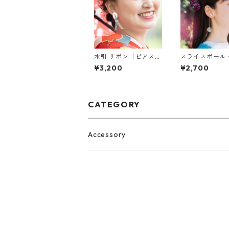
水引 リボン［ピアス/
スライスボール
イヤリング］
アホワイト [イ
¥3,200
¥2,700
フ] 片耳用
CATEGORY
Accessory
Pierce
Earrings
Ear Cuff