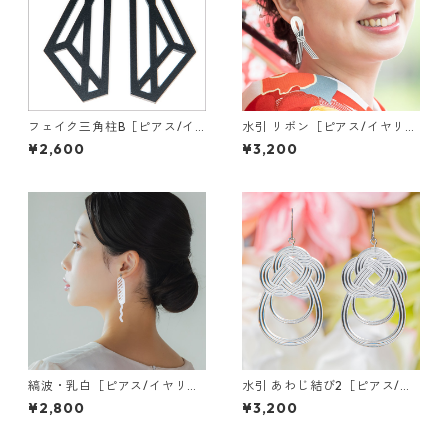
フェイク三角柱B［ピアス/イ
水引 リボン［ピアス/イヤリン
ヤリング］
グ］
¥2,600
¥3,200
縞波・乳白［ピアス/イヤリン
水引 あわじ結び2［ピアス/イ
グ］
ヤリング］
¥2,800
¥3,200