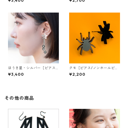
¥3,400
¥2,700
ほうき星・シルバー［ピアス/
クモ［ピアス/ノンホールピア
イヤリング］
ス］
¥3,400
¥2,200
その他の商品