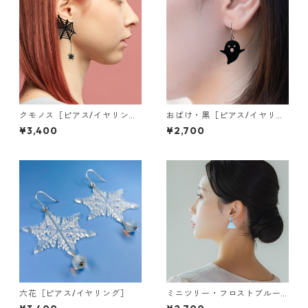
クモノス［ピアス/イヤリン
おばけ・黒［ピアス/イヤリン
グ］
グ］
¥3,400
¥2,700
六花［ピアス/イヤリング］
ミニツリー・フロストブルー
［ピアス］